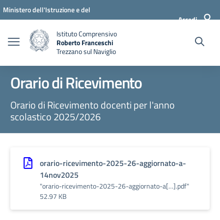
Vai ai contenuti
Vai al menu di navigazione
Vai al footer
Ministero dell'Istruzione e del
Accedi
Merito
Istituto Comprensivo
Roberto Franceschi
Trezzano sul Naviglio
Orario di Ricevimento
Orario di Ricevimento docenti per l'anno
scolastico 2025/2026
orario-ricevimento-2025-26-aggiornato-a-
14nov2025
"orario-ricevimento-2025-26-aggiornato-a[…].pdf"
52.97 KB