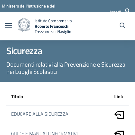
Vai ai contenuti
Vai al menu di navigazione
Vai al footer
Ministero dell'Istruzione e del
Accedi
Merito
Istituto Comprensivo
Roberto Franceschi
Trezzano sul Naviglio
Sicurezza
Documenti relativi alla Prevenzione e Sicurezza
nei Luoghi Scolastici
Titolo
Link
EDUCARE ALLA SICUREZZA
GUIDE E MANUALI INFORMATIVI